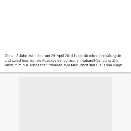
Genau 3 Jahre ist es her, am 29. April 2014 ist die für mich denkwürdigste
und aufschlussreichste Ausgabe der politischen Kabarett-Sendung „Die
Anstalt“ im ZDF ausgestrahlt worden. Wie Max Uthoff und Claus von Wagner
damals die transatlantischen, NATO-nahen...