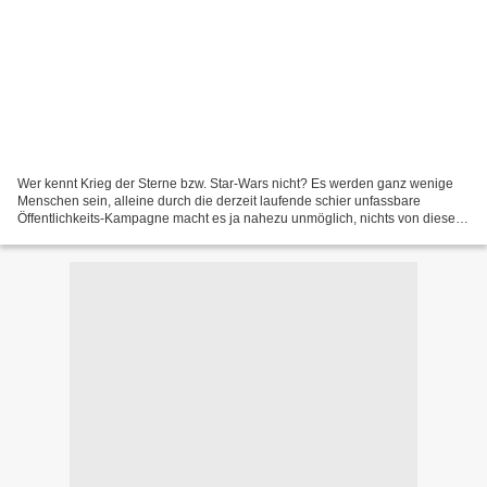
Wer kennt Krieg der Sterne bzw. Star-Wars nicht? Es werden ganz wenige
Menschen sein, alleine durch die derzeit laufende schier unfassbare
Öffentlichkeits-Kampagne macht es ja nahezu unmöglich, nichts von dieser
Filmreihe mit zu bekommen. Ich bin ja mehr...