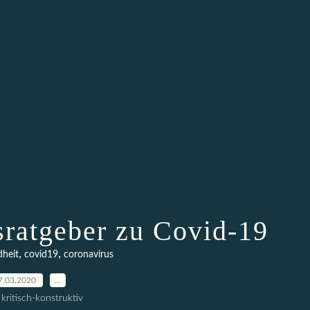
sratgeber zu Covid-19
,
,
dheit
covid19
coronavirus
7.03.2020
…
kritisch-konstruktiv