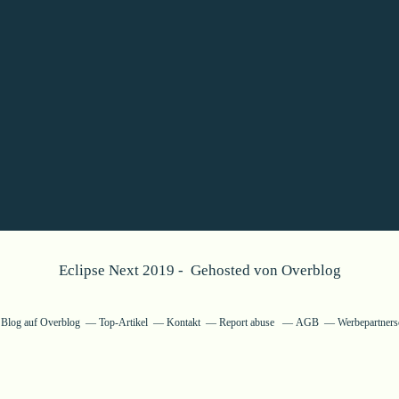
Eclipse Next 2019 - Gehosted von
Overblog
n Blog auf Overblog
Top-Artikel
Kontakt
Report abuse
AGB
Werbepartners