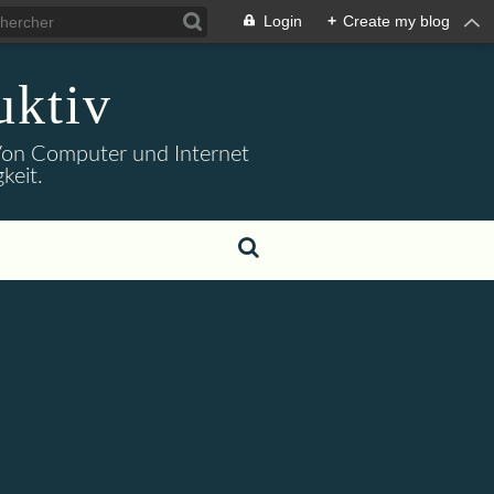
Login
+
Create my blog
uktiv
. Von Computer und Internet
keit.