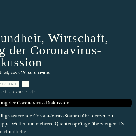
undheit, Wirtschaft,
g der Coronavirus-
kussion
,
,
dheit
covid19
coronavirus
7.03.2020
…
kritisch-konstruktiv
l grassierende Corona-Virus-Stamm führt derzeit zu
Grippe-Wellen um mehrere Quantensprünge übersteigen. Es
rschiedliche...