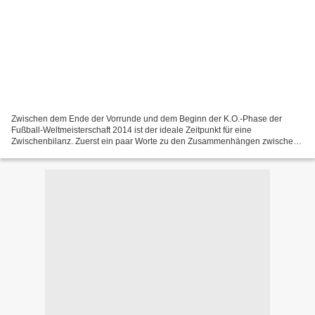
Zwischen dem Ende der Vorrunde und dem Beginn der K.O.-Phase der
Fußball-Weltmeisterschaft 2014 ist der ideale Zeitpunkt für eine
Zwischenbilanz. Zuerst ein paar Worte zu den Zusammenhängen zwischen
der WM und der Politik in Brasilien: Es stimmt teilweise...