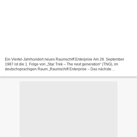
Ein Viertel-Jahrhundert neues Raumschiff Enterprise Am 28. September
1987 ist die 1. Folge von „Star Trek – The next generation“ (TNG), im
deutschsprachigen Raum „Raumschiff Enterprise – Das nächste
Jahrhundert“ genannt, zum 1. Mal in den USA auf Sendung...