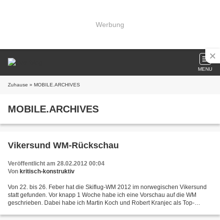
Werbung
MENU
Zuhause
» MOBILE.ARCHIVES
MOBILE.ARCHIVES
Vikersund WM-Rückschau
Veröffentlicht am 28.02.2012 00:04
Von
kritisch-konstruktiv
Von 22. bis 26. Feber hat die Skiflug-WM 2012 im norwegischen Vikersund
statt gefunden. Vor knapp 1 Woche habe ich eine Vorschau auf die WM
geschrieben. Dabei habe ich Martin Koch und Robert Kranjec als Top-
Favoriten auf dem Einzel-WM Titel eingeschätzt....