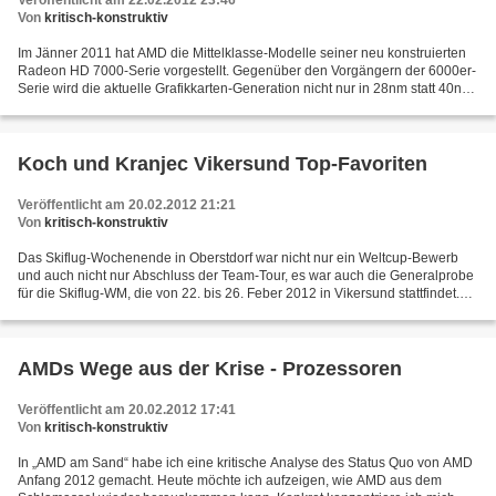
Veröffentlicht am 22.02.2012 23:46
Von
kritisch-konstruktiv
Im Jänner 2011 hat AMD die Mittelklasse-Modelle seiner neu konstruierten
Radeon HD 7000-Serie vorgestellt. Gegenüber den Vorgängern der 6000er-
Serie wird die aktuelle Grafikkarten-Generation nicht nur in 28nm statt 40nm
Bauweise gefertigt, auch die Chip-Architektur...
Koch und Kranjec Vikersund Top-Favoriten
Veröffentlicht am 20.02.2012 21:21
Von
kritisch-konstruktiv
Das Skiflug-Wochenende in Oberstdorf war nicht nur ein Weltcup-Bewerb
und auch nicht nur Abschluss der Team-Tour, es war auch die Generalprobe
für die Skiflug-WM, die von 22. bis 26. Feber 2012 in Vikersund stattfindet.
Das Oberstdorf Wochenende war ausgesprochen...
AMDs Wege aus der Krise - Prozessoren
Veröffentlicht am 20.02.2012 17:41
Von
kritisch-konstruktiv
In „AMD am Sand“ habe ich eine kritische Analyse des Status Quo von AMD
Anfang 2012 gemacht. Heute möchte ich aufzeigen, wie AMD aus dem