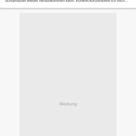
Schlamassel wieder herauskommen kann. Konkret konzentriere ich mich
dabei auf die Prozessor-Sparte von AMD, bei den...
Werbung