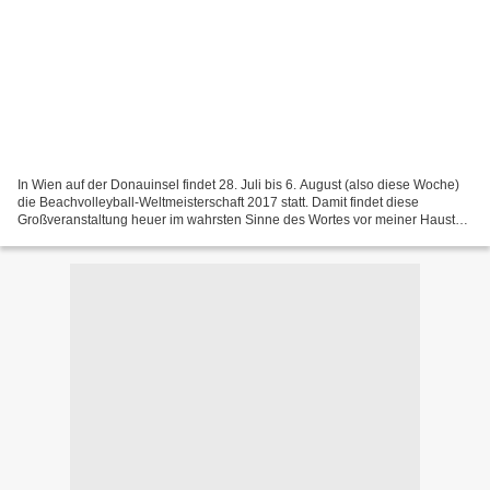
In Wien auf der Donauinsel findet 28. Juli bis 6. August (also diese Woche)
die Beachvolleyball-Weltmeisterschaft 2017 statt. Damit findet diese
Großveranstaltung heuer im wahrsten Sinne des Wortes vor meiner Haustür
statt – ich bin in rund 10 Gehminuten...