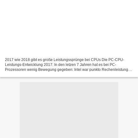
2017 wie 2018 gibt es große Leistungssprünge bei CPUs Die PC-CPU-
Leistungs-Entwicklung 2017: In den letzen 7 Jahren hat es bei PC-
Prozessoren wenig Bewegung gegeben: Intel war punkto Rechenleistung
und Effizienz meilenweit vor AMD und hat alljährlich...