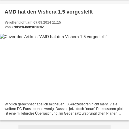
AMD hat den Vishera 1.5 vorgestellt
Veröffentlicht am 07.09.2014 11:15
Von
kritisch-konstruktiv
Wirklich gerechnet habe ich mit neuen FX-Prozessoren nicht mehr. Viele
weitere PC-Fans ebenso wenig. Dass es jetzt doch "neue" Prozessoren gibt,
ist eine mittelgroße Überraschung. Im Gegensatz ursprünglichen Plänen
AMDs aus dem Jahr 2012, dass man 2013...