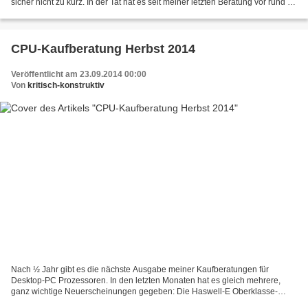
sicher nicht zu kurz. In der Tat hat es seit meiner letzten Beratung vor rund 1
Jahr viele Änderungen gegeben:...
CPU-Kaufberatung Herbst 2014
Veröffentlicht am 23.09.2014 00:00
Von
kritisch-konstruktiv
Nach ½ Jahr gibt es die nächste Ausgabe meiner Kaufberatungen für
Desktop-PC Prozessoren. In den letzten Monaten hat es gleich mehrere,
ganz wichtige Neuerscheinungen gegeben: Die Haswell-E Oberklasse-
Modelle von Intel, erstmals nicht nur mit 6 sondern...