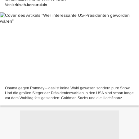
Veröffentlicht am 10.11.2012 16:45
Von
kritisch-konstruktiv
Obama gegen Romney – das ist keine Wahl gewesen sondern pure Show.
Und die großen Sieger der Präsidentenwahlen in den USA sind schon lange
vor dem Wahltag fest gestanden: Goldman Sachs und die Hochfinanz.
Graphisch kann man das nicht besser ausdrücken,...