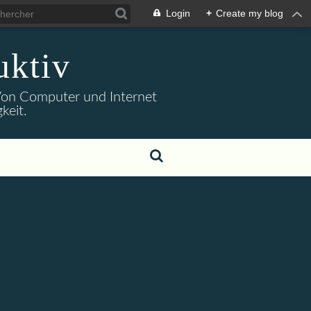
Login
+
Create my blog
uktiv
. Von Computer und Internet
keit.