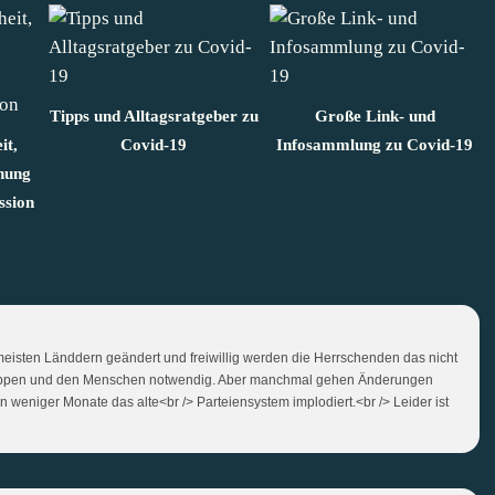
Tipps und Alltagsratgeber zu
Große Link- und
it,
Covid-19
Infosammlung zu Covid-19
chung
ssion
meisten Länddern geändert und freiwillig werden die Herrschenden das nicht
ingruppen und den Menschen notwendig. Aber manchmal gehen Änderungen
en weniger Monate das alte<br /> Parteiensystem implodiert.<br /> Leider ist