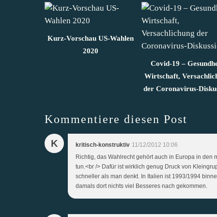
Kurz-Vorschau US-Wahlen
2020
Covid-19 – Gesundhe
Wirtschaft, Versachli
der Coronavirus-Disku
Kommentiere diesen Post
K
kritisch-konstruktiv
11/12/2012 10:06
Richtig, das Wahlrecht gehört auch in Europa in den 
tun.<br /> Dafür ist wirklich genug Druck von Kle
schneller als man denkt. In Italien ist 1993/1994 binn
damals dort nichts viel Besseres nach gekommen.