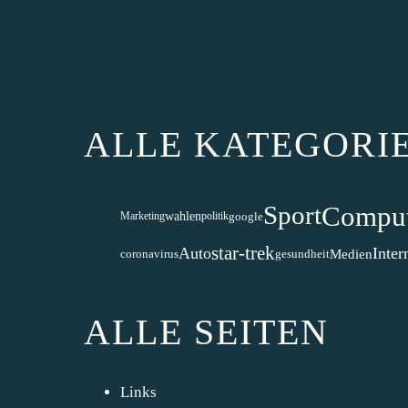
ALLE KATEGORI
Comput
Sport
wahlen
google
Marketing
politik
star-trek
Auto
Inter
Medien
coronavirus
gesundheit
ALLE SEITEN
Links