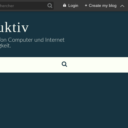
Login
+
Create my blog
uktiv
. Von Computer und Internet
keit.