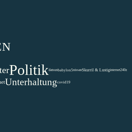
EN
Politik
er
Skurril & Lustig
babylon5
datsun
nissan
internet
240z
Unterhaltung
net
covid19