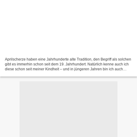
Aprilscherze haben eine Jahrhunderte alte Tradition, den Begriff als solchen
gibt es immerhin schon seit dem 19. Jahrhundert. Natürlich kenne auch ich
diese schon seit meiner Kindheit – und in jüngeren Jahren bin ich auch
regelmäßig auf diese hinein gefallen....