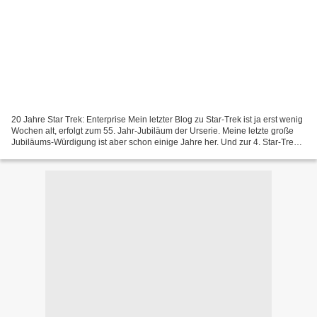
20 Jahre Star Trek: Enterprise Mein letzter Blog zu Star-Trek ist ja erst wenig
Wochen alt, erfolgt zum 55. Jahr-Jubiläum der Urserie. Meine letzte große
Jubiläums-Würdigung ist aber schon einige Jahre her. Und zur 4. Star-Trek-
Realserie, Enterprise (ENT),...