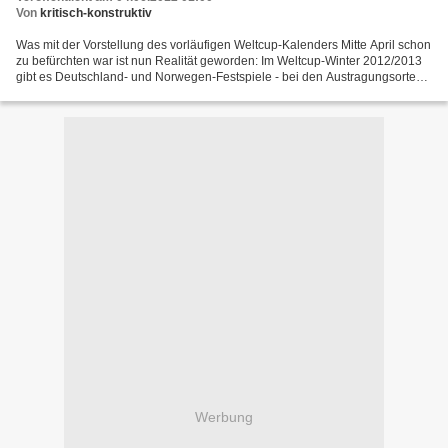
Von
kritisch-konstruktiv
Was mit der Vorstellung des vorläufigen Weltcup-Kalenders Mitte April schon
zu befürchten war ist nun Realität geworden: Im Weltcup-Winter 2012/2013
gibt es Deutschland- und Norwegen-Festspiele - bei den Austragungsorten
wohl gemerkt. http://www.fis-ski.com/data/document/jp-wc_calendar-12-
13_men-ladies1.pdf...
Werbung