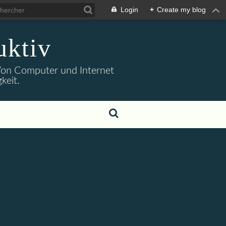
Login
+
Create my blog
uktiv
. Von Computer und Internet
keit.