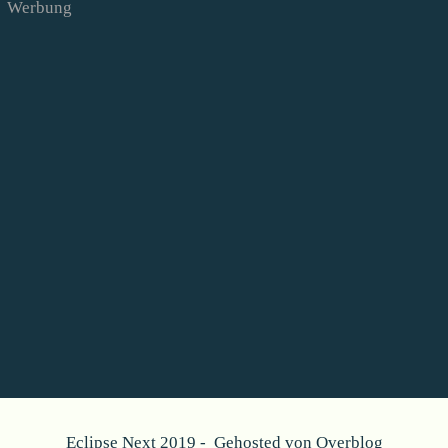
Werbung
Eclipse Next 2019 - Gehosted von
Overblog