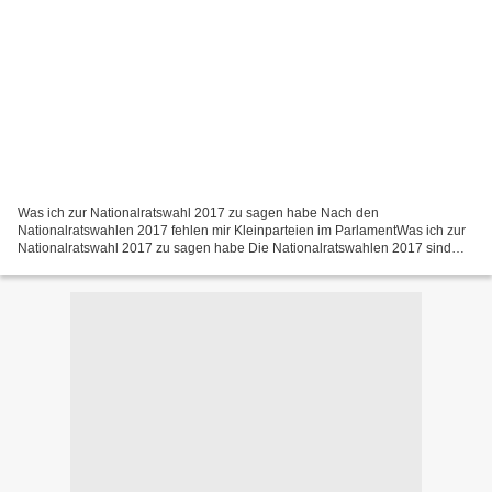
Was ich zur Nationalratswahl 2017 zu sagen habe Nach den
Nationalratswahlen 2017 fehlen mir Kleinparteien im ParlamentWas ich zur
Nationalratswahl 2017 zu sagen habe Die Nationalratswahlen 2017 sind
geschlagen.Die großen Sieger sind ÖVP und FPÖ, die großen...