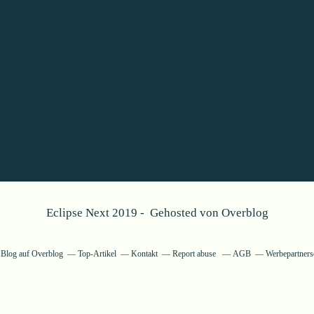
Eclipse Next 2019 - Gehosted von
Overblog
n Blog auf Overblog
Top-Artikel
Kontakt
Report abuse
AGB
Werbepartners