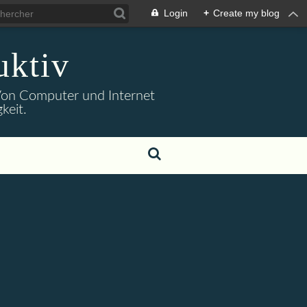
Login
+
Create my blog
uktiv
. Von Computer und Internet
keit.