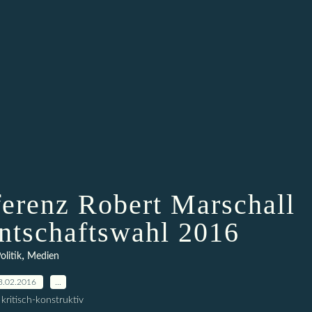
ferenz Robert Marschall
ntschaftswahl 2016
,
olitik
Medien
3.02.2016
…
kritisch-konstruktiv