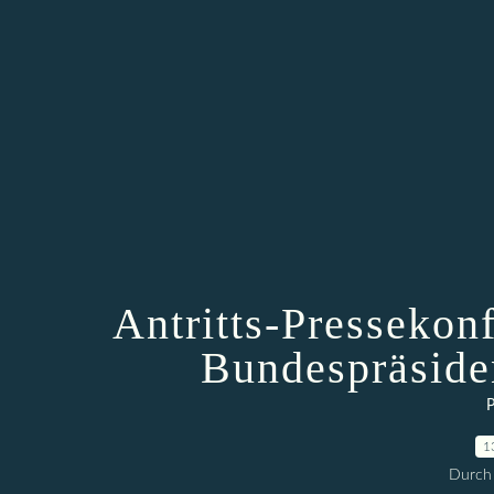
Antritts-Pressekon
Bundespräside
P
1
Durch 