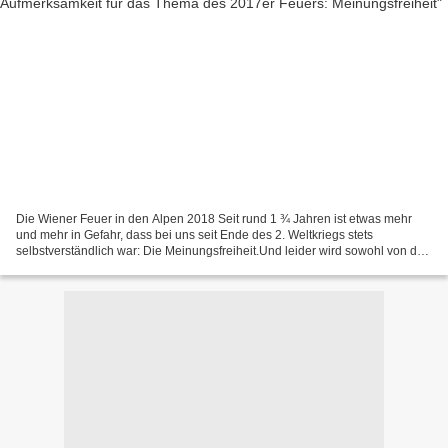
Die Wiener Feuer in den Alpen 2018 Seit rund 1 ¾ Jahren ist etwas mehr
und mehr in Gefahr, dass bei uns seit Ende des 2. Weltkriegs stets
selbstverständlich war: Die Meinungsfreiheit.Und leider wird sowohl von den
meisten Bürgern und auch von den meisten...