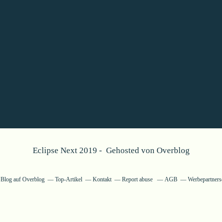
Eclipse Next 2019 - Gehosted von
Overblog
n Blog auf Overblog
Top-Artikel
Kontakt
Report abuse
AGB
Werbepartners