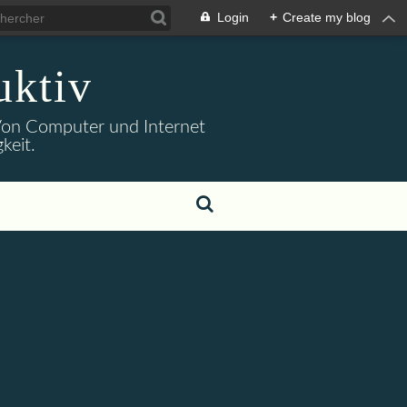
Login
+
Create my blog
uktiv
. Von Computer und Internet
keit.