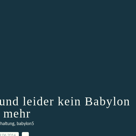
 und leider kein Babylon
 mehr
,
haltung
babylon5
9.06.2014
…