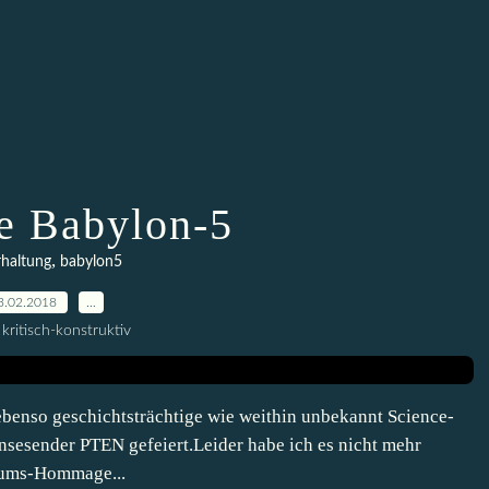
re Babylon-5
,
haltung
babylon5
3.02.2018
…
kritisch-konstruktiv
 ebenso geschichtsträchtige wie weithin unbekannt Science-
nsesender PTEN gefeiert.Leider habe ich es nicht mehr
läums-Hommage...