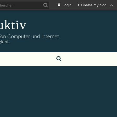
Login
+
Create my blog
uktiv
. Von Computer und Internet
keit.