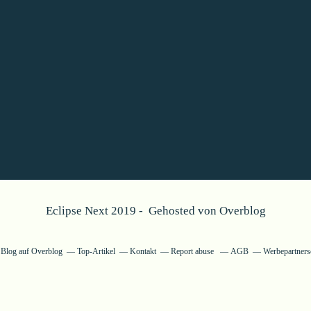
Eclipse Next 2019 - Gehosted von
Overblog
n Blog auf Overblog
Top-Artikel
Kontakt
Report abuse
AGB
Werbepartners