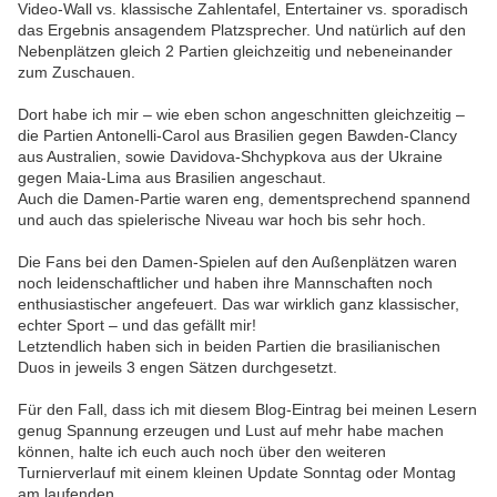
Video-Wall vs. klassische Zahlentafel, Entertainer vs. sporadisch
das Ergebnis ansagendem Platzsprecher. Und natürlich auf den
Nebenplätzen gleich 2 Partien gleichzeitig und nebeneinander
zum Zuschauen.
Dort habe ich mir – wie eben schon angeschnitten gleichzeitig –
die Partien Antonelli-Carol aus Brasilien gegen Bawden-Clancy
aus Australien, sowie Davidova-Shchypkova aus der Ukraine
gegen Maia-Lima aus Brasilien angeschaut.
Auch die Damen-Partie waren eng, dementsprechend spannend
und auch das spielerische Niveau war hoch bis sehr hoch.
Die Fans bei den Damen-Spielen auf den Außenplätzen waren
noch leidenschaftlicher und haben ihre Mannschaften noch
enthusiastischer angefeuert. Das war wirklich ganz klassischer,
echter Sport – und das gefällt mir!
Letztendlich haben sich in beiden Partien die brasilianischen
Duos in jeweils 3 engen Sätzen durchgesetzt.
Für den Fall, dass ich mit diesem Blog-Eintrag bei meinen Lesern
genug Spannung erzeugen und Lust auf mehr habe machen
können, halte ich euch auch noch über den weiteren
Turnierverlauf mit einem kleinen Update Sonntag oder Montag
am laufenden.