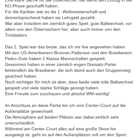
Eine klare Sache für die Österreicher, die damit den Einzug in die
KO-Phase geschafft haben.
Für die Karibier war es die 1. Weltmeisterschaft und
dementsprechend haben sie Lehrgeld gezahlt.
War aber trotzdem ein ziemlich gutes Spiel, gute Ballwechsel, vor
allem von den Österreichern her, aber auch immer von den
Trinidadern.
Das 2. Spiel war das beste, das ich mir live angesehen haben.
Mit den US-Amerikanern Brunner-Patterson und den Brasilianern
Pedro-Guto haben 2 Klasse-Mannschaften gespielt.
Gewonnen haben in einer ziemlich engen Dreisatz-Partei
letztendlich die Brasilianer, die sich damit auch den Gruppensieg
gesichert haben.
Noch wichtiger für mich ist aber, dass beide viele tolle Ballwechsel
gespielt und viele starke Schläge gezeigt haben.
Eine Freude zum zuschauen und absolut WM-würdig!
Im Anschluss an diese Partie bin ich vom Center-Court auf die
Außenplätze gewechselt.
Die Atmosphäre auf beiden Plätzen war dabei wirklich sehr
unterschiedlich:
Während am Center-Court alles auf eine große Show hin
ausgelegt ist, geht es auf den Außenplätzen voll um den Sport: