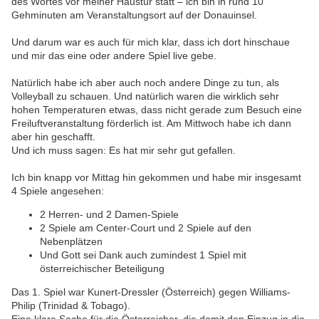
des Wortes vor meiner Haustür statt – ich bin in rund 10
Gehminuten am Veranstaltungsort auf der Donauinsel.
Und darum war es auch für mich klar, dass ich dort hinschaue
und mir das eine oder andere Spiel live gebe.
Natürlich habe ich aber auch noch andere Dinge zu tun, als
Volleyball zu schauen. Und natürlich waren die wirklich sehr
hohen Temperaturen etwas, dass nicht gerade zum Besuch eine
Freiluftveranstaltung förderlich ist. Am Mittwoch habe ich dann
aber hin geschafft.
Und ich muss sagen: Es hat mir sehr gut gefallen.
Ich bin knapp vor Mittag hin gekommen und habe mir insgesamt
4 Spiele angesehen:
2 Herren- und 2 Damen-Spiele
2 Spiele am Center-Court und 2 Spiele auf den
Nebenplätzen
Und Gott sei Dank auch zumindest 1 Spiel mit
österreichischer Beteiligung
Das 1. Spiel war Kunert-Dressler (Österreich) gegen Williams-
Philip (Trinidad & Tobago).