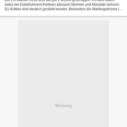
Die EU-Wahlen 2014 sind seit gut 1 Woche geschlagen. EU-weit haben
dabei die Establishment-Parteien allesamt Stimmen und Mandate verloren.
EU-Kritiker sind deutlich gestärkt worden. Besonders die Wahlergebnisse in
Großbritannien und Frankreich, aber auch...
Werbung