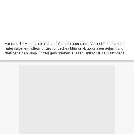
Vor rund 10 Monaten bin ich auf Youtube über einen Video-Clip gestolpert,
habe dabei ein tolles, junges, britisches Musiker-Duo kennen gelernt und
darüber einen Blog-Eintrag geschrieben. Dieser Eintrag ist 2013 übrigens
der große Renner auf meinem Blog...