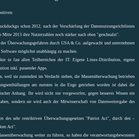
sitiven:
uckduckgo
schon 2012, nach der Verschärfung der Datennutzungsrichtlinien
b Mitte 2013 ihre Nutzerzahlen noch stärker nach oben "geschnalzt".
ich der Überwachungsgefahren durch USA & Co. aufgewacht und unternehmen
d Software möglichst unabhängig zu machen.
ekte in fast allen Teilbereichen der IT: Eigene
Linux-Distribution
, eigene
ution
inkl. passender Apps.
n, weil sie zumindest im Verdacht stehen, die Massenüberwachung betrieben
ngsenthüllungen am meisten in die Enge getrieben worden ist dabei die
tischer Anhang. Ihr wird nicht nur vorgeworfen,
gegen besseres Wissen ein
aben
, sondern sie wird auch der
Mitwisserschaft von Datenweitergabe des
zen des sehr restriktiven Überwachungsgesetzes "
Patriot Act
", durch den –
dom Act
".
assenüberwachung weiter zu führen, so haben die verantwortungsbewussten