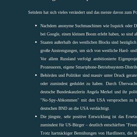
Seitdem hat sich vieles verändert und das meiste davon zum Po
Nachdem anonyme Suchmaschinen wie
Ixquick
oder
D
bei Google, einen kleinen Boom erlebt haben, so sind a
Staaten außerhalb des westlichen Blocks sind bezügl
große Anstrengungen, um sich von westliche Hard- un
Vor allem Russland verfolgt ambitionierte Eigenproj
Prozessoren
,
eigene Smartphone-Betriebssystem-Distrib
Behörden und Politiker sind massiv unter Druck gerate
oder zumindest geduldet zu haben. Durch Überwachu
deutsche Bundeskanzlerin Angela Merkel und ihr poli
"No-Spy-Abkommen" mit den USA versprochen zu h
deutschen BND
an die USA verdächtigt.
Die jüngste, sehr positive Entwicklung ist das Erset
zumindest für US-Bürger – deutlich entschärften "
Free
Trotz hartnäckiger Bemühungen von Hardlinern, die M