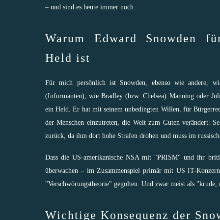
– und sind es heute immer noch.
Warum Edward Snowden fü
Held ist
Für mich persönlich ist Snowden
, ebenso wie andere, wi
(Informanten),
wie Bradley (bzw. Chelsea) Manning
oder Jul
ein Held
. Er hat mit seinem unbedingten Willen, für Bürgerrec
der Menschen einzutreten, die Welt zum Guten verändert. Sel
zurück, da ihm dort hohe Strafen drohen und muss im russisch
Dass die US-amerikanische NSA mit "
PRISM
" und ihr bri
überwachen – im Zusammenspiel primär mit US IT-Konzernen
"
Verschwörungstheorie
" gegolten. Und zwar meist als "krude,
Wichtige Konsequenz der Sno