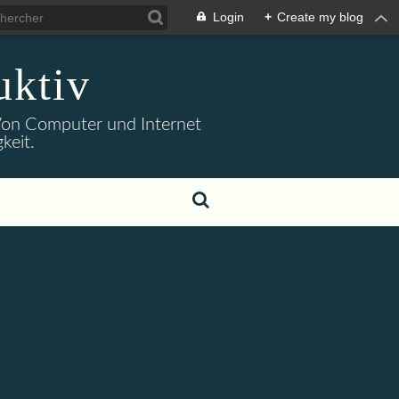
Login
+
Create my blog
uktiv
. Von Computer und Internet
keit.