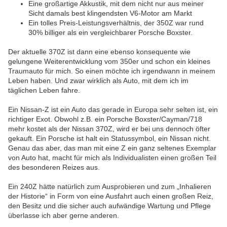
Eine großartige Akkustik, mit dem nicht nur aus meiner
Sicht damals best klingendsten V6-Motor am Markt
Ein tolles Preis-Leistungsverhältnis, der 350Z war rund
30% billiger als ein vergleichbarer Porsche Boxster.
Der aktuelle 370Z ist dann eine ebenso konsequente wie
gelungene Weiterentwicklung vom 350er und schon ein kleines
Traumauto für mich. So einen möchte ich irgendwann in meinem
Leben haben. Und zwar wirklich als Auto, mit dem ich im
täglichen Leben fahre.
Ein Nissan-Z ist ein Auto das gerade in Europa sehr selten ist, ein
richtiger Exot. Obwohl z.B. ein Porsche Boxster/Cayman/718
mehr kostet als der Nissan 370Z, wird er bei uns dennoch öfter
gekauft. Ein Porsche ist halt ein Statussymbol, ein Nissan nicht.
Genau das aber, das man mit eine Z ein ganz seltenes Exemplar
von Auto hat, macht für mich als Individualisten einen großen Teil
des besonderen Reizes aus.
Ein 240Z hätte natürlich zum Ausprobieren und zum „Inhalieren
der Historie“ in Form von eine Ausfahrt auch einen großen Reiz,
den Besitz und die sicher auch aufwändige Wartung und Pflege
überlasse ich aber gerne anderen.