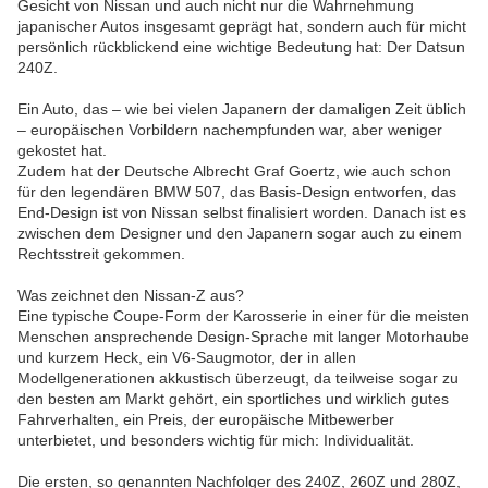
Gesicht von Nissan und auch nicht nur die Wahrnehmung
japanischer Autos insgesamt geprägt hat, sondern auch für micht
persönlich rückblickend eine wichtige Bedeutung hat: Der Datsun
240Z.
Ein Auto, das – wie bei vielen Japanern der damaligen Zeit üblich
– europäischen Vorbildern nachempfunden war, aber weniger
gekostet hat.
Zudem hat der Deutsche Albrecht Graf Goertz, wie auch schon
für den legendären BMW 507, das Basis-Design entworfen, das
End-Design ist von Nissan selbst finalisiert worden. Danach ist es
zwischen dem Designer und den Japanern sogar auch zu einem
Rechtsstreit gekommen.
Was zeichnet den Nissan-Z aus?
Eine typische Coupe-Form der Karosserie in einer für die meisten
Menschen ansprechende Design-Sprache mit langer Motorhaube
und kurzem Heck, ein V6-Saugmotor, der in allen
Modellgenerationen akkustisch überzeugt, da teilweise sogar zu
den besten am Markt gehört, ein sportliches und wirklich gutes
Fahrverhalten, ein Preis, der europäische Mitbewerber
unterbietet, und besonders wichtig für mich: Individualität.
Die ersten, so genannten Nachfolger des 240Z, 260Z und 280Z,