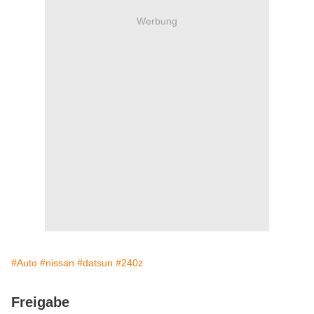
Werbung
#Auto
#nissan
#datsun
#240z
Freigabe