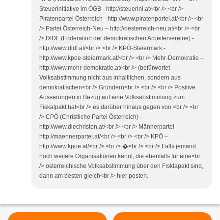
Steuerinitiative im ÖGB - http://steuerini.at/<br /> <br />
Piratenpartei Österreich - http://www.piratenpartei.at/<br /> <br
/> Partei Österreich-Neu – http://oesterreich-neu.at/<br /> <br
/> DIDF (Föderation der demokratischen Arbeitervereine) -
http://www.didf.at/<br /> <br /> KPÖ-Steiermark -
http://www.kpoe-steiermark.at/<br /> <br /> Mehr-Demokratie –
http://www.mehr-demokratie.at/<br /> (befürwortet
Volksabstimmung nicht aus inhaltlichen, sondern aus
demokratischen<br /> Gründen)<br /> <br /> <br /> Positive
Äüsserungen in Bezug auf eine Volksabstimmung zum
Fiskalpakt hat<br /> es darüber hinaus gegen von:<br /> <br
/> CPÖ (Christliche Partei Österreich) -
http://www.diechristen.at/<br /> <br /> Männerpartei -
http://maennerpartei.at/<br /> <br /> <br /> KPÖ –
http://www.kpoe.at/<br /> <br /> �<br /> <br /> Falls jemand
noch weitere Organisationen kennt, die ebenfalls für eine<br
/> österreichische Volksabstimmung über den Fisklapakt sind,
dann am besten gleich<br /> hier posten.