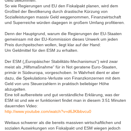
Geld bekommen.
So wie Regierungen und EU den Fiskalpakt planen, wird dem
Großteil der Bevölkerung durch drastische Kürzung von
Sozialleistungen massiv Geld weggenommen, Finanzwirtschaft
und Superreiche würden dagegen in großem Umfang profitieren.
Denn der Hauptgrund, warum die Regierungen der EU-Staaten
gemeinsam mit der EU-Kommission dieses Unwerk um jeden
Preis durchpeitschen wollen, liegt klar auf der Hand:
Um Geldmittel für den ESM zu erhalten.
Der ESM („Europäischer Stabilitäts-Mechanismus“) wird zwar
meist als „Hilfsmaßnahme“ für in Not geratene Euro-Staaten,
primär in Südeuropa, vorgeschoben. In Wahrheit dient er aber
dazu, die Spekulations-Verluste von Finanzkonzernen mit dem
Geld von uns Steuerzahlern in praktisch beliebiger Höhe
abzugelten.
Eine toll aufbereitete und gut verständliche Erklärung, was der
ESM ist und wie er funktioniert findet man in diesem 3:51 Minuten
dauernden Video:
http://www.youtube.com/watch?v=d6JKlbbvcu0
Weitaus schwerer als die bereits massiven wirtschaftlichen und
sozialen Auswirkungen von Fiskalpakt und ESM wiegen jedoch