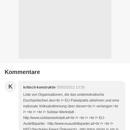
Kommentare
K
kritisch-konstruktiv
05/03/2012 13:55
Liste von Organisationen, die das undemokratische
Durchpeitschen des<br /> EU-Fiskalpakts ablehnen und eine
nationale Volksabstimmung über diesen<br /> verlangen:<br
/> <br /> <br /> Solidar-Werkstatt -
http://www.solidarwerkstatt.at/<br /> <br /> <br /> EU-
Austrittspartei - http://www.euaustrittspartei.at/<br /> <br />
NFÖ (Neutrales Freies Österreich) - http://nfoe.at/<br /> <br />